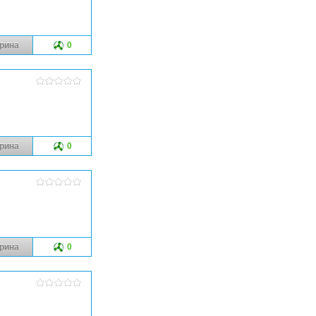
рина
0
рина
0
рина
0