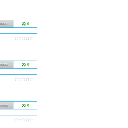
рина
0
рина
0
рина
0