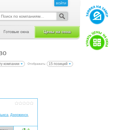
ВОЙТИ
ВОЙТИ
Готовые окна
Цены на окна
во
гу компании
15 позиций
Отображать:
Выкса
,
Дзержинск
,
рина
0