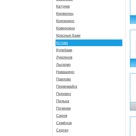
Катунки
Керженец
Княгинино
Ковернино
Красные Баки
Кстово
Кулебаки
Лукоянов
Лысково
Навашино
Павлово
Первомайск
Перевоз
Пильна
Починки
Саров
Семёнов
Сергач