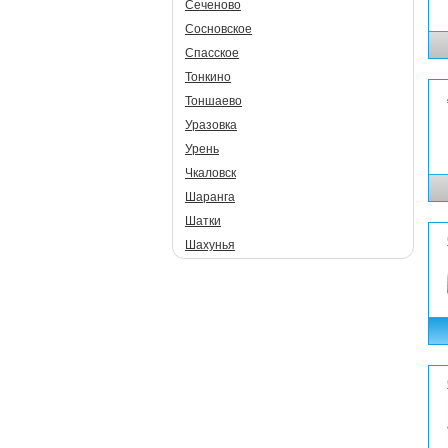
Сеченово
Сосновское
Спасское
Тонкино
Тоншаево
Уразовка
Урень
Чкаловск
Шаранга
Шатки
Шахунья