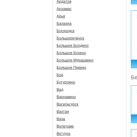
Ардатов
Арзамас
Арья
Балахна
Богородск
Большереченск
Большое Болдино
Большое Козино
Большое Мурашкино
Большое Пикино
Бор
Бе
Бутурлино
Вад
Варнавино
Васильсурск
Вахтан
Вача
Велетьма
Ветлуга