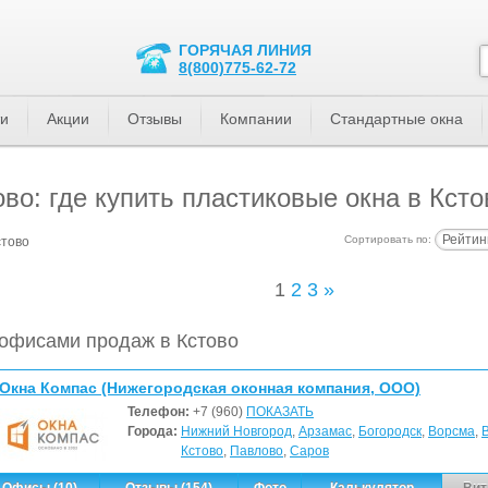
ГОРЯЧАЯ ЛИНИЯ
8(800)775-62-72
ти
Акции
Отзывы
Компании
Стандартные окна
во: где купить пластиковые окна в Ксто
Рейтин
Сортировать по:
стово
1
2
3
»
офисами продаж в Кстово
Окна Компас (Нижегородская оконная компания, ООО)
Телефон:
+7 (960)
ПОКАЗАТЬ
Города:
Нижний Новгород
,
Арзамас
,
Богородск
,
Ворсма
,
Кстово
,
Павлово
,
Саров
Офисы (10)
Отзывы (154)
Фото
Калькулятор
Вит