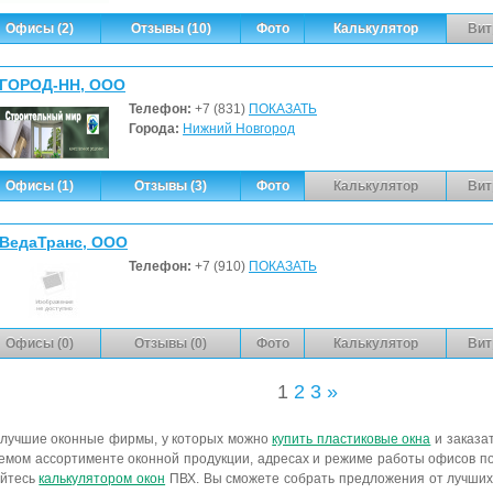
Офисы (2)
Отзывы (10)
Фото
Калькулятор
Вит
ГОРОД-НН, ООО
Телефон:
+7 (831)
ПОКАЗАТЬ
Города:
Нижний Новгород
Офисы (1)
Отзывы (3)
Фото
Калькулятор
Вит
ВедаТранс, ООО
Телефон:
+7 (910)
ПОКАЗАТЬ
Офисы (0)
Отзывы (0)
Фото
Калькулятор
Вит
1
2
3
»
 лучшие оконные фирмы, у которых можно
купить пластиковые окна
и заказат
мом ассортименте оконной продукции, адресах и режиме работы офисов по
уйтесь
калькулятором окон
ПВХ. Вы сможете собрать предложения от лучших