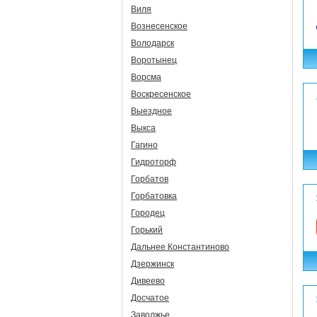
Виля
Вознесенское
Володарск
Воротынец
Ворсма
Воскресенское
Выездное
Выкса
Гагино
Гидроторф
Горбатов
Горбатовка
Городец
Горький
Дальнее Константиново
Дзержинск
Дивеево
Досчатое
Заволжье