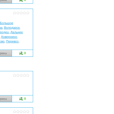
Большое
ча
,
Володарск
,
ородец
,
Дальнее
,
Ковернино
,
ово
,
Перевоз
,
рина
0
рина
0