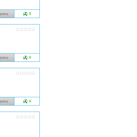
рина
0
рина
0
рина
0