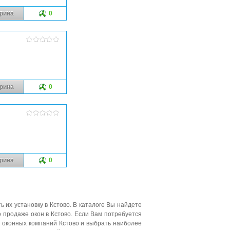
рина
0
рина
0
рина
0
ь их установку в Кстово. В каталоге Вы найдете
 продаже окон в Кстово. Если Вам потребуется
 оконных компаний Кстово и выбрать наиболее