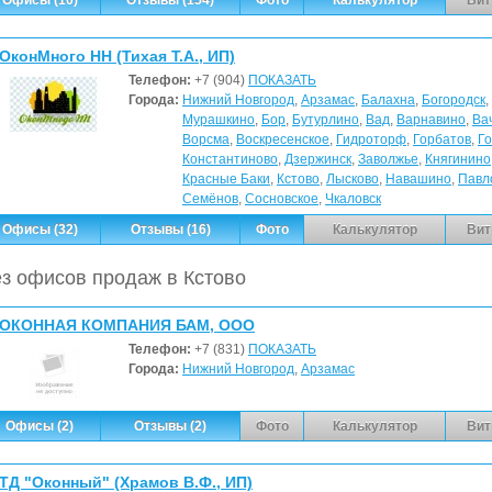
ОконМного НН (Тихая Т.А., ИП)
Телефон:
+7 (904)
ПОКАЗАТЬ
Города:
Нижний Новгород
,
Арзамас
,
Балахна
,
Богородск
,
Мурашкино
,
Бор
,
Бутурлино
,
Вад
,
Варнавино
,
Ва
Ворсма
,
Воскресенское
,
Гидроторф
,
Горбатов
,
Г
Константиново
,
Дзержинск
,
Заволжье
,
Княгинино
Красные Баки
,
Кстово
,
Лысково
,
Навашино
,
Павл
Семёнов
,
Сосновское
,
Чкаловск
Офисы (32)
Отзывы (16)
Фото
Калькулятор
Вит
з офисов продаж в Кстово
ОКОННАЯ КОМПАНИЯ БАМ, ООО
Телефон:
+7 (831)
ПОКАЗАТЬ
Города:
Нижний Новгород
,
Арзамас
Офисы (2)
Отзывы (2)
Фото
Калькулятор
Вит
ТД "Оконный" (Храмов В.Ф., ИП)