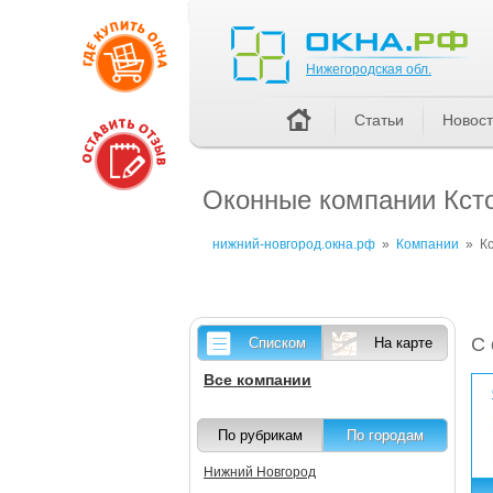
Нижегородская обл.
Нижегородская обл.
Статьи
Новос
Оконные компании Ксто
нижний-новгород.окна.рф
»
Компании
»
К
С 
Списком
На карте
Все компании
По рубрикам
По городам
Нижний Новгород