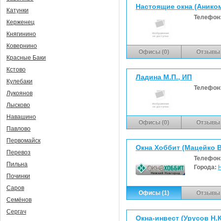
Настоящие окна (Анико
Катунки
Телефон
Керженец
Княгинино
Ковернино
Офисы (0)
Отзывы 
Красные Баки
Кстово
Ладина М.П., ИП
Кулебаки
Телефон
Лукоянов
Лысково
Навашино
Офисы (0)
Отзывы 
Павлово
Первомайск
Окна Хоббит (Мацейко В
Перевоз
Телефон
Пильна
Города:
Починки
Саров
Офисы (1)
Отзывы 
Семёнов
Сергач
Окна-инвест (Урусов Н.К