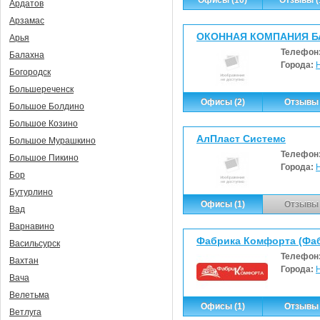
Ардатов
Арзамас
ОКОННАЯ КОМПАНИЯ Б
Арья
Телефон
Балахна
Города:
Богородск
Большереченск
Офисы (2)
Отзывы 
Большое Болдино
Большое Козино
АлПласт Системс
Большое Мурашкино
Телефон
Большое Пикино
Города:
Бор
Бутурлино
Офисы (1)
Отзывы 
Вад
Варнавино
Фабрика Комфорта (Фа
Васильсурск
Телефон
Вахтан
Города:
Вача
Велетьма
Офисы (1)
Отзывы 
Ветлуга