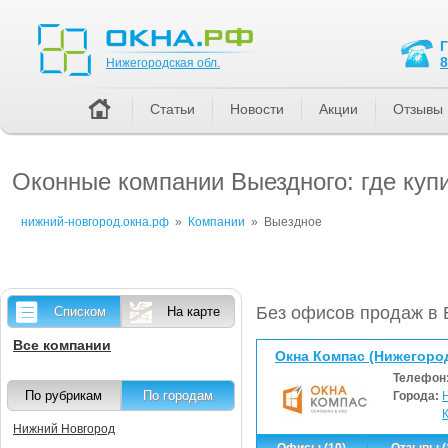
Нижегородская обл.
8
Нижегородская обл.
Статьи
Новости
Акции
Отзывы
Оконные компании Выездного: где куп
нижний-новгород.окна.рф
»
Компании
»
Выездное
Без офисов продаж в
Списком
На карте
Все компании
Окна Компас (Нижегоро
Телефон
По рубрикам
По городам
Города:
Нижний Новгород
Офисы (10)
Отзывы (