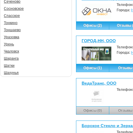
Сеченово
Телефон
Сосновское
Города:
Спасское
Тонкино
Офисы (2)
Отзывы (
Тоншаево
Уразовка
ГОРОД-НН, ООО
Урень
Телефон
Чкаловск
Города:
Шаранга
Шатки
Офисы (1)
Отзывы 
Шахунья
ВедаТранс, ООО
Телефон
Офисы (0)
Отзывы 
Борское Стекло и Зерк
Телефон