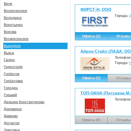
Виля
ФИРСТ-Н, ООО
Вознесенское
Города:
Володарск
Воротынец
Ворсма
Офисы (1)
Отзывы 
Воскресенское
Выездное
Айрон Стайл (ЛАДА, ОО
Выкса
Телефон
Гагино
Города:
Гидроторф
Горбатов
Офисы (1)
Отзывы 
Горбатовка
Городец
ТОП-ОКНА (Погудина М.В
Горький
Телефон
Дальнее Константиново
Дзержинск
Дивеево
Офисы (0)
Отзывы 
Досчатое
Заволжье