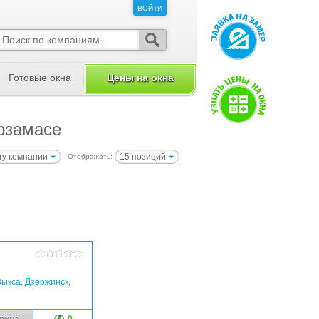
ВОЙТИ
ВОЙТИ
Готовые окна
Цены на окна
Арзамасе
гу компании
15 позиций
Отображать:
Выкса
,
Дзержинск
,
рина
0