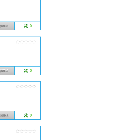
рина
0
рина
0
рина
0