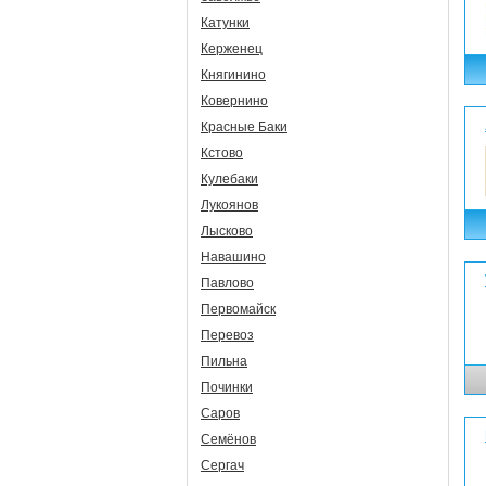
Катунки
Керженец
Княгинино
Ковернино
Красные Баки
Кстово
Кулебаки
Лукоянов
Лысково
Навашино
Павлово
Первомайск
Перевоз
Пильна
Починки
Саров
Семёнов
Сергач