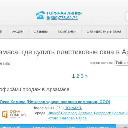
ГОРЯЧАЯ ЛИНИЯ
8(800)775-62-72
ти
Акции
Отзывы
Компании
Стандартные окна
маса: где купить пластиковые окна в 
Рейтин
Сортировать по:
рзамас
1
2
3
»
офисами продаж в Арзамасе
Окна Компас (Нижегородская оконная компания, ООО)
Телефон:
+7 (960)
ПОКАЗАТЬ
Города:
Нижний Новгород
,
Арзамас
,
Богородск
,
Ворсма
,
Кстово
,
Павлово
,
Саров
Офисы (10)
Отзывы (154)
Фото
Калькулятор
Вит