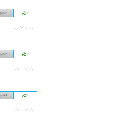
рина
0
рина
0
рина
0