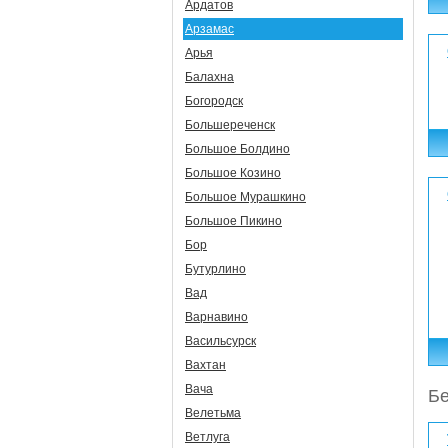
Ардатов
Арзамас
Арья
Балахна
Богородск
Большереченск
Большое Болдино
Большое Козино
Большое Мурашкино
Большое Пикино
Бор
Бутурлино
Вад
Варнавино
Васильсурск
Вахтан
Вача
Бе
Велетьма
Ветлуга