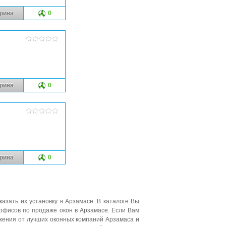
рина
0
рина
0
рина
0
казать их установку в Арзамасе. В каталоге Вы
офисов по продаже окон в Арзамасе. Если Вам
ения от лучших оконных компаний Арзамаса и