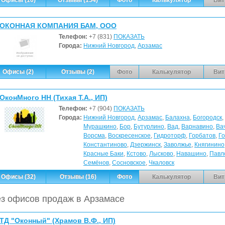
ОКОННАЯ КОМПАНИЯ БАМ, ООО
Телефон:
+7 (831)
ПОКАЗАТЬ
Города:
Нижний Новгород
,
Арзамас
Офисы (2)
Отзывы (2)
Фото
Калькулятор
Вит
ОконМного НН (Тихая Т.А., ИП)
Телефон:
+7 (904)
ПОКАЗАТЬ
Города:
Нижний Новгород
,
Арзамас
,
Балахна
,
Богородск
,
Мурашкино
,
Бор
,
Бутурлино
,
Вад
,
Варнавино
,
Ва
Ворсма
,
Воскресенское
,
Гидроторф
,
Горбатов
,
Г
Константиново
,
Дзержинск
,
Заволжье
,
Княгинино
Красные Баки
,
Кстово
,
Лысково
,
Навашино
,
Павл
Семёнов
,
Сосновское
,
Чкаловск
Офисы (32)
Отзывы (16)
Фото
Калькулятор
Вит
з офисов продаж в Арзамасе
ТД "Оконный" (Храмов В.Ф., ИП)