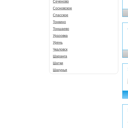
Сеченово
Сосновское
Спасское
Тонкино
Тоншаево
Уразовка
Урень
Чкаловск
Шаранга
Шатки
Шахунья