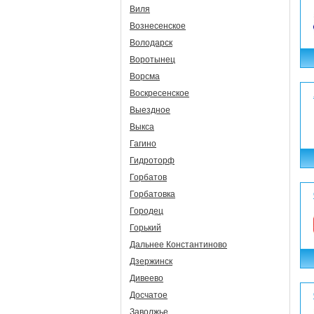
Виля
Вознесенское
Володарск
Воротынец
Ворсма
Воскресенское
Выездное
Выкса
Гагино
Гидроторф
Горбатов
Горбатовка
Городец
Горький
Дальнее Константиново
Дзержинск
Дивеево
Досчатое
Заволжье