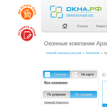
Нижегородская обл.
Нижегородская обл.
Статьи
Новос
Оконные компании Арза
нижний-новгород.окна.рф
»
Компании
»
А
С 
Списком
На карте
Все компании
По рубрикам
По городам
Нижний Новгород