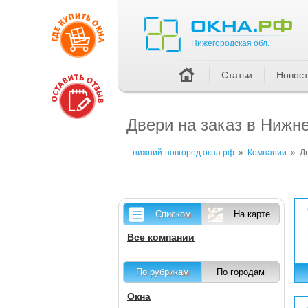
Нижегородская обл.
Нижегородская обл.
Статьи
Новос
Двери на заказ в Нижн
нижний-новгород.окна.рф
»
Компании
»
Д
Списком
На карте
Все компании
По рубрикам
По городам
Окна