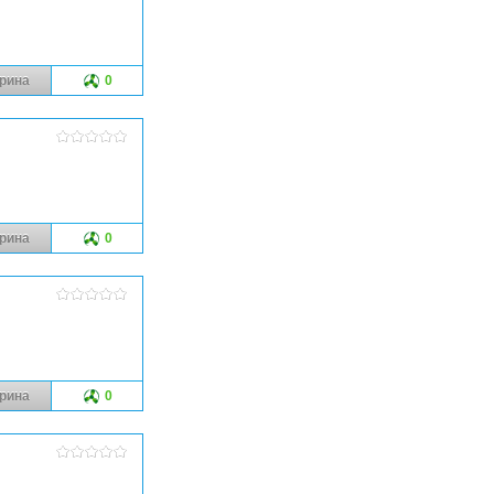
рина
0
рина
0
рина
0