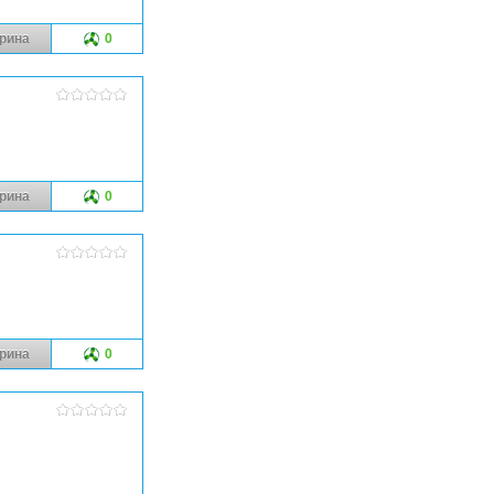
рина
0
рина
0
рина
0