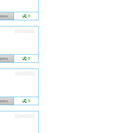
рина
0
рина
0
рина
0