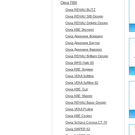
Окна ПВХ
Окна REHAU BLITZ
Окна REHAU SIB-Design
Окна REHAU Delight-Design
Окна KBE Эксперт
Окна Декенинк Форвард
Окна Декенинк Баутек
Окна Декенинк Фаворит
Окна REHAU Brilliant-Design
Окна WHS Halo 60
Окна KBE Энджин
Окна VEKA Softline
Окна VEKA Softline 82
Окна KBE_Gut
Окна KBE_Master
Окна REHAU Basic-Design
Окна VEKA Proline
Окна KBE Селект
Окна Sсhüco Corona CT 70
Окна IVAPER 62