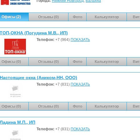
Города:
Нижний Новгород
,
Балахна
Офисы (2)
Отзывы (0)
Фото
Калькулятор
Вит
ТОП-ОКНА (Погудина М.В., ИП)
Телефон:
+7 (964)
ПОКАЗАТЬ
Офисы (0)
Отзывы (0)
Фото
Калькулятор
Вит
Настоящие окна (Аником-НН, ООО)
Телефон:
+7 (831)
ПОКАЗАТЬ
Офисы (0)
Отзывы (0)
Фото
Калькулятор
Вит
Ладина М.П., ИП
Телефон:
+7 (831)
ПОКАЗАТЬ