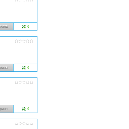
рина
0
рина
0
рина
0