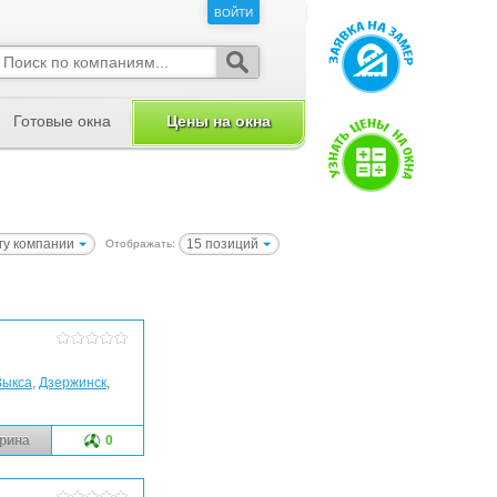
ВОЙТИ
ВОЙТИ
Готовые окна
Цены на окна
гу компании
15 позиций
Отображать:
Выкса
,
Дзержинск
,
рина
0