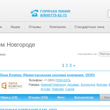
ГОРЯЧАЯ ЛИНИЯ
8(800)775-62-72
ти
Акции
Отзывы
Компании
Стандартные окна
ем Новгороде
Рейтин
Сортировать по:
вери
1
2
3
»
Окна Компас (Нижегородская оконная компания, ООО)
Телефон:
+7 (960)
ПОКАЗАТЬ
Города:
Нижний Новгород
,
Арзамас
,
Богородск
,
Ворсма
,
Кстово
,
Павлово
,
Саров
Офисы (10)
Отзывы (154)
Фото
Калькулятор
Вит