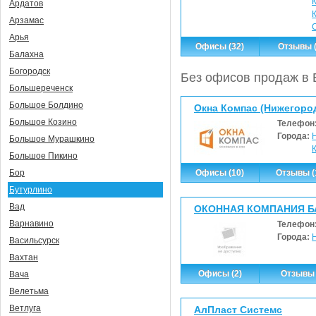
Ардатов
Арзамас
Арья
Офисы (32)
Отзывы (
Балахна
Богородск
Без офисов продаж в 
Большереченск
Большое Болдино
Окна Компас (Нижегоро
Большое Козино
Телефон
Города:
Большое Мурашкино
Большое Пикино
Офисы (10)
Отзывы (
Бор
Бутурлино
Вад
ОКОННАЯ КОМПАНИЯ Б
Варнавино
Телефон
Города:
Васильсурск
Вахтан
Офисы (2)
Отзывы 
Вача
Велетьма
Ветлуга
АлПласт Системс