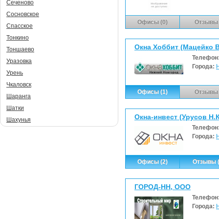
Сеченово
Сосновское
Офисы (0)
Отзывы 
Спасское
Тонкино
Окна Хоббит (Мацейко В
Тоншаево
Телефон
Уразовка
Города:
Урень
Чкаловск
Офисы (1)
Отзывы 
Шаранга
Шатки
Окна-инвест (Урусов Н.К
Шахунья
Телефон
Города:
Офисы (2)
Отзывы (
ГОРОД-НН, ООО
Телефон
Города: