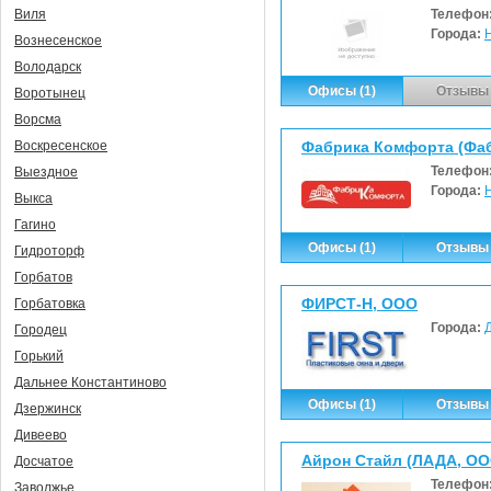
Телефон
Виля
Города:
Вознесенское
Володарск
Офисы (1)
Отзывы 
Воротынец
Ворсма
Фабрика Комфорта (Фа
Воскресенское
Телефон
Выездное
Города:
Выкса
Гагино
Офисы (1)
Отзывы 
Гидроторф
Горбатов
ФИРСТ-Н, ООО
Горбатовка
Города:
Городец
Горький
Дальнее Константиново
Офисы (1)
Отзывы 
Дзержинск
Дивеево
Айрон Стайл (ЛАДА, ОО
Досчатое
Телефон
Заволжье