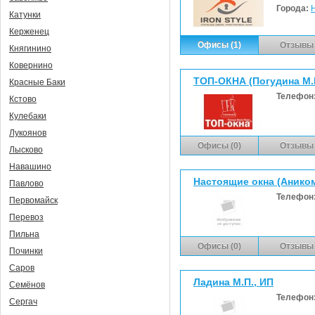
Города:
Катунки
Керженец
Офисы (1)
Отзывы 
Княгинино
Ковернино
ТОП-ОКНА (Погудина М.В
Красные Баки
Телефон
Кстово
Кулебаки
Лукоянов
Офисы (0)
Отзывы 
Лысково
Навашино
Настоящие окна (Анико
Павлово
Телефон
Первомайск
Перевоз
Пильна
Офисы (0)
Отзывы 
Починки
Саров
Ладина М.П., ИП
Семёнов
Телефон
Сергач