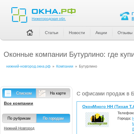
Нижегородская обл.
8
Нижегородская обл.
Статьи
Новости
Акции
Отзывы
Оконные компании Бутурлино: где куп
нижний-новгород.окна.рф
»
Компании
»
Бутурлино
С офисами продаж в 
Списком
На карте
Все компании
ОконМного НН (Тихая Т.А
Телефон
По рубрикам
По городам
Города:
Нижний Новгород