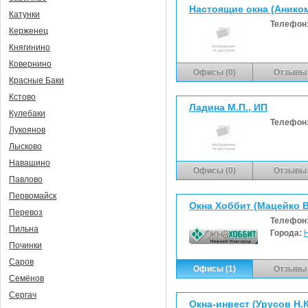
Настоящие окна (Анико
Катунки
Телефон
Керженец
Княгинино
Ковернино
Офисы (0)
Отзывы 
Красные Баки
Кстово
Ладина М.П., ИП
Кулебаки
Телефон
Лукоянов
Лысково
Навашино
Офисы (0)
Отзывы 
Павлово
Первомайск
Окна Хоббит (Мацейко В
Перевоз
Телефон
Пильна
Города:
Починки
Саров
Офисы (1)
Отзывы 
Семёнов
Сергач
Окна-инвест (Урусов Н.К