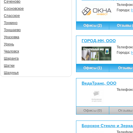
Сеченово
Телефон
Сосновское
Города:
Спасское
Тонкино
Офисы (2)
Отзывы (
Тоншаево
Уразовка
ГОРОД-НН, ООО
Урень
Телефон
Чкаловск
Города:
Шаранга
Шатки
Офисы (1)
Отзывы 
Шахунья
ВедаТранс, ООО
Телефон
Офисы (0)
Отзывы 
Борское Стекло и Зерк
Телефон