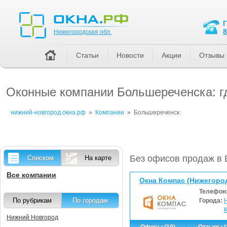
Нижегородская обл.
8
Нижегородская обл.
Статьи
Новости
Акции
Отзывы
Оконные компании Большереченска: гд
нижний-новгород.окна.рф
»
Компании
»
Большереченск
Без офисов продаж в
Списком
На карте
Все компании
Окна Компас (Нижегоро
Телефон
По рубрикам
По городам
Города:
Нижний Новгород
Офисы (10)
Отзывы (