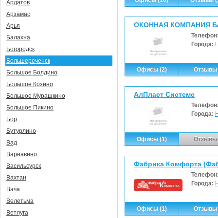
Ардатов
Арзамас
ОКОННАЯ КОМПАНИЯ Б
Арья
Телефон
Балахна
Города:
Богородск
Большереченск
Офисы (2)
Отзывы 
Большое Болдино
Большое Козино
АлПласт Системс
Большое Мурашкино
Телефон
Большое Пикино
Города:
Бор
Бутурлино
Офисы (1)
Отзывы 
Вад
Варнавино
Фабрика Комфорта (Фа
Васильсурск
Телефон
Вахтан
Города:
Вача
Велетьма
Офисы (1)
Отзывы 
Ветлуга