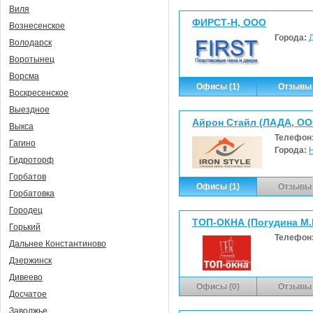
Виля
ФИРСТ-Н, ООО
Вознесенское
Города:
Володарск
Воротынец
Ворсма
Офисы (1)
Отзывы 
Воскресенское
Выездное
Айрон Стайл (ЛАДА, ОО
Выкса
Телефон
Гагино
Города:
Гидроторф
Горбатов
Офисы (1)
Отзывы 
Горбатовка
Городец
ТОП-ОКНА (Погудина М.В
Горький
Телефон
Дальнее Константиново
Дзержинск
Дивеево
Офисы (0)
Отзывы 
Досчатое
Заволжье