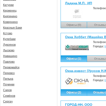
Ладина М.П., ИП
Катунки
Телефон
Керженец
Княгинино
Ковернино
Офисы (0)
Отзывы 
Красные Баки
Кстово
Окна Хоббит (Мацейко В
Кулебаки
Телефон
Лукоянов
Города:
Лысково
Навашино
Офисы (1)
Отзывы 
Павлово
Первомайск
Окна-инвест (Урусов Н.К
Перевоз
Телефон
Пильна
Города:
Починки
Саров
Офисы (2)
Отзывы (
Семёнов
Сергач
ГОРОД-НН, ООО