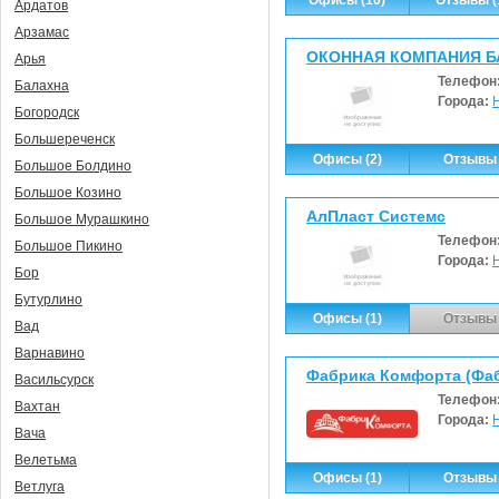
Ардатов
Арзамас
ОКОННАЯ КОМПАНИЯ Б
Арья
Телефон
Балахна
Города:
Богородск
Большереченск
Офисы (2)
Отзывы 
Большое Болдино
Большое Козино
АлПласт Системс
Большое Мурашкино
Телефон
Большое Пикино
Города:
Бор
Бутурлино
Офисы (1)
Отзывы 
Вад
Варнавино
Фабрика Комфорта (Фа
Васильсурск
Телефон
Вахтан
Города:
Вача
Велетьма
Офисы (1)
Отзывы 
Ветлуга