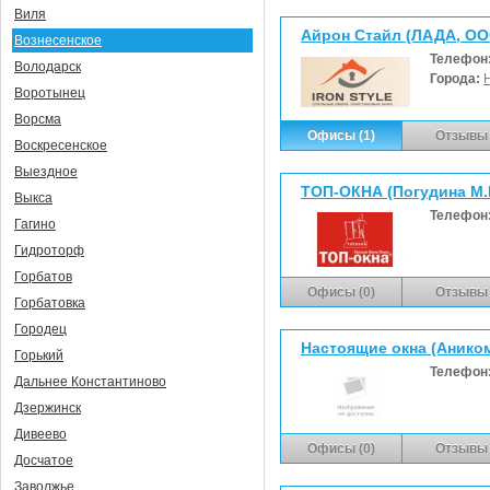
Виля
Айрон Стайл (ЛАДА, ОО
Вознесенское
Телефон
Володарск
Города:
Воротынец
Ворсма
Офисы (1)
Отзывы 
Воскресенское
Выездное
ТОП-ОКНА (Погудина М.В
Выкса
Телефон
Гагино
Гидроторф
Горбатов
Офисы (0)
Отзывы 
Горбатовка
Городец
Настоящие окна (Анико
Горький
Телефон
Дальнее Константиново
Дзержинск
Дивеево
Офисы (0)
Отзывы 
Досчатое
Заволжье