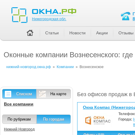
Нижегородская обл.
8
Нижегородская обл.
Статьи
Новости
Акции
Отзывы
Оконные компании Вознесенского: где
нижний-новгород.окна.рф
»
Компании
»
Вознесенское
Без офисов продаж в 
Списком
На карте
Все компании
Окна Компас (Нижегоро
Телефон
По рубрикам
По городам
Города:
Нижний Новгород
Офисы (10)
Отзывы (