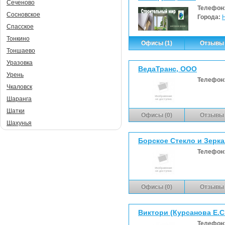
Сеченово
Телефон
Сосновское
Города:
Спасское
Тонкино
Офисы (1)
Отзывы 
Тоншаево
Уразовка
ВедаТранс, ООО
Урень
Телефон
Чкаловск
Шаранга
Шатки
Офисы (0)
Отзывы 
Шахунья
Борское Стекло и Зерк
Телефон
Офисы (0)
Отзывы 
Виктори (Курсанова Е.С.
Телефон