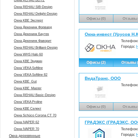
Окна REHAU BLITZ
Окна REHAU SIB-Design
Окна REHAU Delight-Design
Офисы (0)
Отзывы 
Окна KBE Эксперт
Окна Декенинк Форвард
Окна-инвест (Урусов Н.К
Окна Декенинк Баутек
Окна Декенинк Фаворит
Телефон
Города:
Окна REHAU Brilliant-Design
Окна WHS Halo 60
Окна KBE Энджин
Офисы (2)
Отзывы (
Окна VEKA Softline
Окна VEKA Softline 82
ВедаТранс, ООО
Окна KBE_Gut
Телефон
Окна KBE_Master
Окна REHAU Basic-Design
Окна VEKA Proline
Офисы (0)
Отзывы 
Окна KBE Селект
Окна Sсhüco Corona CT 70
ГРАДЭКС (ГРАДЭКС, ОО
Окна IVAPER 62
Окна IVAPER 70
Телефон
Города:
Окна деревянные