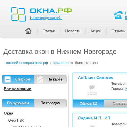
Нижегородская обл.
8
Нижегородская обл.
Статьи
Новости
Акции
Отзывы
Доставка окон в Нижнем Новгороде
нижний-новгород.окна.рф
»
Компании
»
Доставка окон
АлПласт Системс
Списком
На карте
Телефон
Все компании
Города:
По рубрикам
По городам
Офисы (1)
Отзывы 
Окна
Ладина М.П., ИП
Окна ПВХ
Телефон