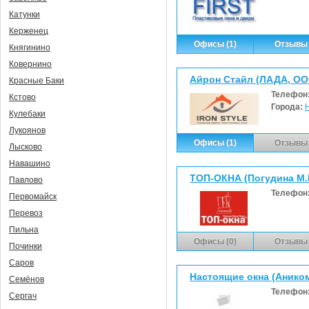
Катунки
Керженец
Офисы (1)
Отзывы 
Княгинино
Ковернино
Айрон Стайл (ЛАДА, ОО
Красные Баки
Телефон
Кстово
Города:
Кулебаки
Лукоянов
Офисы (1)
Отзывы 
Лысково
Навашино
ТОП-ОКНА (Погудина М.В
Павлово
Телефон
Первомайск
Перевоз
Пильна
Офисы (0)
Отзывы 
Починки
Саров
Настоящие окна (Анико
Семёнов
Телефон
Сергач