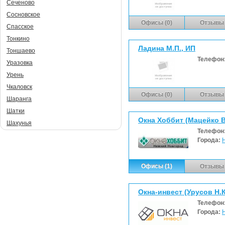
Сеченово
Сосновское
Офисы (0)
Отзывы 
Спасское
Тонкино
Ладина М.П., ИП
Тоншаево
Телефон
Уразовка
Урень
Чкаловск
Офисы (0)
Отзывы 
Шаранга
Шатки
Окна Хоббит (Мацейко В
Шахунья
Телефон
Города:
Офисы (1)
Отзывы 
Окна-инвест (Урусов Н.К
Телефон
Города: