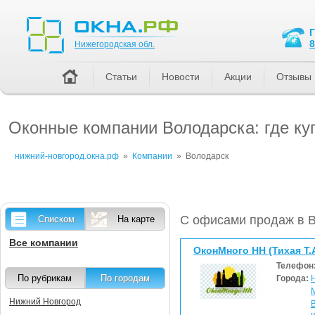
Нижегородская обл.
8
Нижегородская обл.
Статьи
Новости
Акции
Отзывы
Оконные компании Володарска: где ку
нижний-новгород.окна.рф
»
Компании
»
Володарск
С офисами продаж в 
Списком
На карте
Все компании
ОконМного НН (Тихая Т.А
Телефон
По рубрикам
По городам
Города:
Нижний Новгород