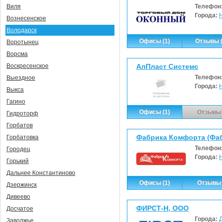
Телефон
Виля
Города:
Вознесенское
Володарск
Офисы (1)
Отзывы (
Воротынец
Ворсма
АлПласт Системс
Воскресенское
Телефон
Выездное
Города:
Выкса
Гагино
Офисы (1)
Отзывы 
Гидроторф
Горбатов
Фабрика Комфорта (Фа
Горбатовка
Телефон
Городец
Города:
Горький
Дальнее Константиново
Офисы (1)
Отзывы 
Дзержинск
Дивеево
ФИРСТ-Н, ООО
Досчатое
Города:
Заволжье