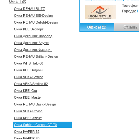
Окна ПВХ
Телефон
Окна REHAU BLITZ
Города:
Окна REHAU SIB-Design
Окна REHAU Delight-Design
Офисы (1)
Отзывы 
Окна KBE Эксперт
Окна Декенинк Форвард
Окна Декенинк Баутек
Окна Декенинк Фаворит
Окна REHAU Brilliant-Design
Окна WHS Halo 60
Окна KBE Энджин
Окна VEKA Softline
Окна VEKA Softline 82
Окна KBE_Gut
Окна KBE_Master
Окна REHAU Basic-Design
Окна VEKA Proline
Окна KBE Селект
Окна Sсhüco Corona CT 70
Окна IVAPER 62
Окна IVAPER 70