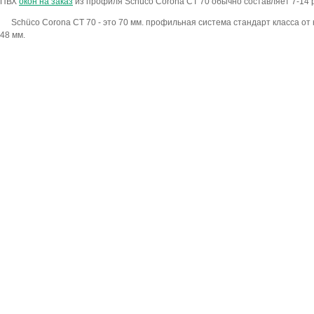
ПВХ
окон на заказ
из профиля Sсhüco Corona CT 70 обычно составляет 7-14 
Sсhüco Corona CT 70 - это 70 мм. профильная система стандарт класса о
48 мм.