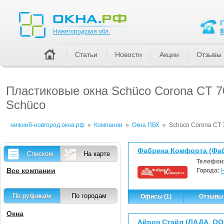
Нижегородская обл.
8
Нижегородская обл.
Статьи
Новости
Акции
Отзывы
Пластиковые окна Sсhüco Corona CT 7
Sсhüco
нижний-новгород.окна.рф
»
Компании
»
Окна ПВХ
»
Sсhüco Corona CT 
Фабрика Комфорта (Фа
Списком
На карте
Телефон
Все компании
Города:
По рубрикам
По городам
Офисы (1)
Отзывы 
Окна
Айрон Стайл (ЛАДА, ОО