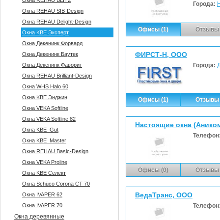
Окна REHAU BLITZ
Города:
Окна REHAU SIB-Design
Окна REHAU Delight-Design
Офисы (1)
Отзывы 
Окна KBE Эксперт
Окна Декенинк Форвард
ФИРСТ-Н, ООО
Окна Декенинк Баутек
Окна Декенинк Фаворит
Города:
Окна REHAU Brilliant-Design
Окна WHS Halo 60
Окна KBE Энджин
Офисы (1)
Отзывы 
Окна VEKA Softline
Окна VEKA Softline 82
Настоящие окна (Анико
Окна KBE_Gut
Телефон
Окна KBE_Master
Окна REHAU Basic-Design
Окна VEKA Proline
Офисы (0)
Отзывы 
Окна KBE Селект
Окна Sсhüco Corona CT 70
ВедаТранс, ООО
Окна IVAPER 62
Окна IVAPER 70
Телефон
Окна деревянные