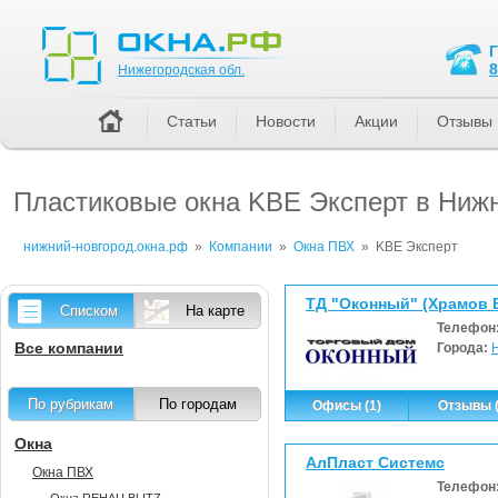
Нижегородская обл.
8
Нижегородская обл.
Статьи
Новости
Акции
Отзывы
Пластиковые окна KBE Эксперт в Ниж
нижний-новгород.окна.рф
»
Компании
»
Окна ПВХ
»
KBE Эксперт
ТД "Оконный" (Храмов В
Списком
На карте
Телефон
Все компании
Города:
По рубрикам
По городам
Офисы (1)
Отзывы (
Окна
АлПласт Системс
Окна ПВХ
Телефон