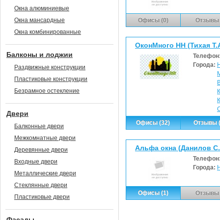
Окна алюминиевые
Окна мансардные
Офисы (0)
Отзывы 
Окна комбинированные
ОконМного НН (Тихая Т.А
Балконы и лоджии
Телефон
Города:
Раздвижные конструкции
Пластиковые конструкции
Безрамное остекление
Двери
Офисы (32)
Отзывы (
Балконные двери
Межкомнатные двери
Альфа окна (Данилов С.
Деревянные двери
Телефон
Входные двери
Города:
Металлические двери
Стеклянные двери
Офисы (1)
Отзывы 
Пластиковые двери
Фасады