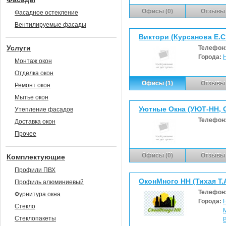
Офисы (0)
Отзывы 
Фасадное остекление
Вентилируемые фасады
Виктори (Курсанова Е.С.
Услуги
Телефон
Города:
Монтаж окон
Отделка окон
Офисы (1)
Отзывы 
Ремонт окон
Мытье окон
Уютные Окна (УЮТ-НН, 
Утепление фасадов
Телефон
Доставка окон
Прочее
Офисы (0)
Отзывы 
Комплектующие
Профили ПВХ
ОконМного НН (Тихая Т.А
Профиль алюминиевый
Телефон
Фурнитура окна
Города:
Стекло
Стеклопакеты