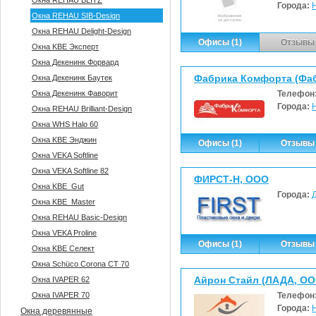
Окна REHAU BLITZ
Города:
Окна REHAU SIB-Design
Окна REHAU Delight-Design
Офисы (1)
Отзывы 
Окна KBE Эксперт
Окна Декенинк Форвард
Фабрика Комфорта (Фа
Окна Декенинк Баутек
Окна Декенинк Фаворит
Телефон
Города:
Окна REHAU Brilliant-Design
Окна WHS Halo 60
Окна KBE Энджин
Офисы (1)
Отзывы 
Окна VEKA Softline
Окна VEKA Softline 82
ФИРСТ-Н, ООО
Окна KBE_Gut
Города:
Окна KBE_Master
Окна REHAU Basic-Design
Окна VEKA Proline
Офисы (1)
Отзывы 
Окна KBE Селект
Окна Sсhüco Corona CT 70
Айрон Стайл (ЛАДА, ОО
Окна IVAPER 62
Окна IVAPER 70
Телефон
Города:
Окна деревянные