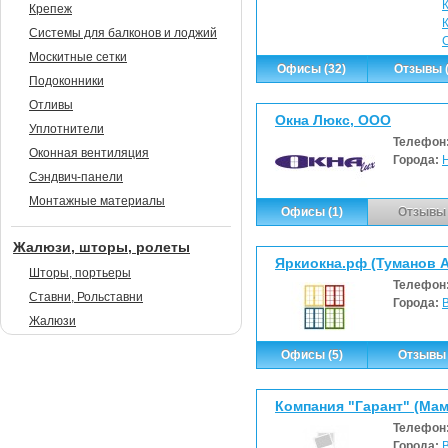
Крепеж
Системы для балконов и лоджий
Москитные сетки
Офисы (32)
Отзывы (
Подоконники
Отливы
Окна Люкс, ООО
Уплотнители
Телефон
Оконная вентиляция
Города:
Сэндвич-панели
Монтажные материалы
Офисы (1)
Отзывы 
Жалюзи, шторы, ролеты
Яркиокна.рф (Туманов А
Шторы, портьеры
Телефон
Ставни, Рольставни
Города:
Жалюзи
Офисы (5)
Отзывы 
Компания "Гарант" (Мам
Телефон
Города: