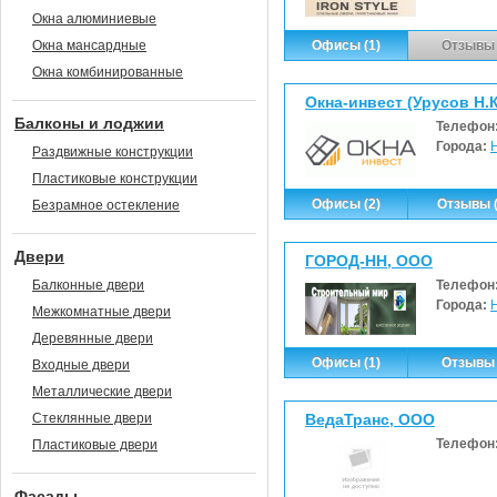
Окна алюминиевые
Окна мансардные
Офисы (1)
Отзывы 
Окна комбинированные
Окна-инвест (Урусов Н.К
Балконы и лоджии
Телефон
Города:
Раздвижные конструкции
Пластиковые конструкции
Офисы (2)
Отзывы (
Безрамное остекление
Двери
ГОРОД-НН, ООО
Балконные двери
Телефон
Города:
Межкомнатные двери
Деревянные двери
Офисы (1)
Отзывы 
Входные двери
Металлические двери
Стеклянные двери
ВедаТранс, ООО
Телефон
Пластиковые двери
Фасады