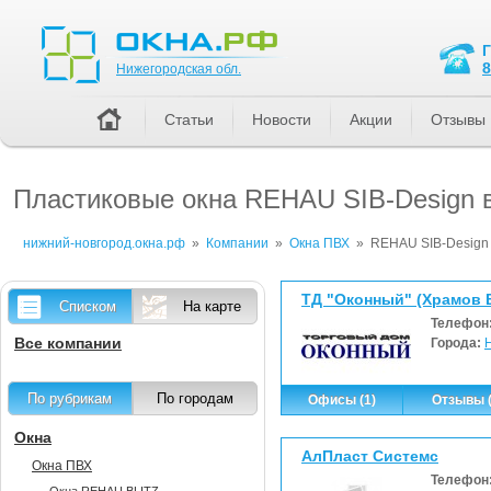
Нижегородская обл.
8
Нижегородская обл.
Статьи
Новости
Акции
Отзывы
Пластиковые окна REHAU SIB-Design 
нижний-новгород.окна.рф
»
Компании
»
Окна ПВХ
»
REHAU SIB-Design
ТД "Оконный" (Храмов В
Списком
На карте
Телефон
Все компании
Города:
По рубрикам
По городам
Офисы (1)
Отзывы (
Окна
АлПласт Системс
Окна ПВХ
Телефон