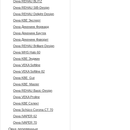
Окна REHAU BLITZ
Окна REHAU SIB-Design
Окна REHAU Delight-Design
Окна KBE Эксперт
Окна Декенинк Форвард
Окна Декенинк Баутек
Окна Декенинк Фаворит
Окна REHAU Brilliant-Design
Окна WHS Halo 60
Окна KBE Энджин
Окна VEKA Softline
Окна VEKA Softline 82
Окна KBE_Gut
Окна KBE_Master
Окна REHAU Basic-Design
Окна VEKA Proline
Окна KBE Селект
Окна Sсhüco Corona CT 70
Окна IVAPER 62
Окна IVAPER 70
Окна деревянные