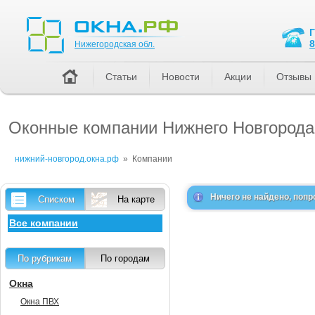
Нижегородская обл.
8
Нижегородская обл.
Статьи
Новости
Акции
Отзывы
Оконные компании Нижнего Новгорода:
нижний-новгород.окна.рф
»
Компании
Ничего не найдено, попр
Списком
На карте
Все компании
По рубрикам
По городам
Окна
Окна ПВХ