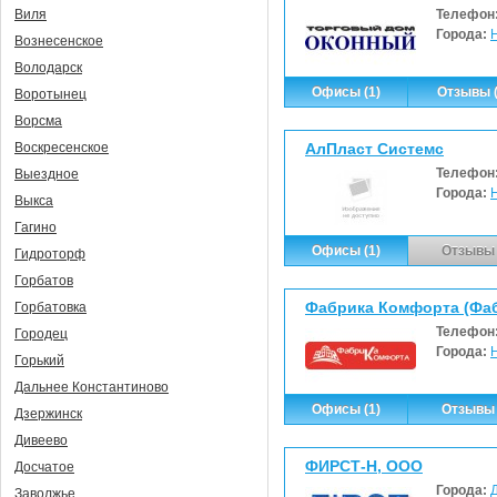
Телефон
Виля
Города:
Вознесенское
Володарск
Офисы (1)
Отзывы (
Воротынец
Ворсма
АлПласт Системс
Воскресенское
Телефон
Выездное
Города:
Выкса
Гагино
Офисы (1)
Отзывы 
Гидроторф
Горбатов
Фабрика Комфорта (Фа
Горбатовка
Телефон
Городец
Города:
Горький
Дальнее Константиново
Офисы (1)
Отзывы 
Дзержинск
Дивеево
ФИРСТ-Н, ООО
Досчатое
Города:
Заволжье