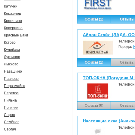
Катунки
Керженец
Офисы (1)
Отзывы 
Княгинино
Ковернино
Айрон Стайл (ЛАДА, ОО
Красные Баки
Телефон
Кстово
Города:
Кулебаки
Лукоянов
Офисы (1)
Отзывы 
Лысково
Навашино
ТОП-ОКНА (Погудина М.В
Павлово
Телефон
Первомайск
Перевоз
Пильна
Офисы (0)
Отзывы 
Починки
Саров
Настоящие окна (Анико
Семёнов
Телефон
Сергач