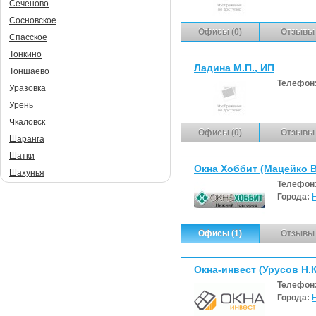
Сеченово
Сосновское
Офисы (0)
Отзывы 
Спасское
Тонкино
Ладина М.П., ИП
Тоншаево
Телефон
Уразовка
Урень
Чкаловск
Офисы (0)
Отзывы 
Шаранга
Шатки
Окна Хоббит (Мацейко В
Шахунья
Телефон
Города:
Офисы (1)
Отзывы 
Окна-инвест (Урусов Н.К
Телефон
Города: