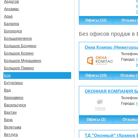
Ардатов
Арзамас
Арья
Офисы (32)
Отзывы (
Балахна
Богородск
Без офисов продаж в 
Большереченск
Большое Болдино
Окна Компас (Нижегоро
Большое Козино
Телефон
Города:
Большое Мурашкино
Большое Пикино
Офисы (10)
Отзывы (
Бор
Бутурлино
Вад
ОКОННАЯ КОМПАНИЯ Б
Варнавино
Телефон
Города:
Васильсурск
Вахтан
Офисы (2)
Отзывы 
Вача
Велетьма
Ветлуга
ТД "Оконный" (Храмов В