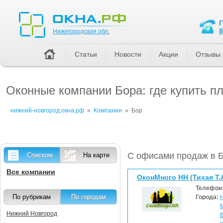
Нижегородская обл.
8
Нижегородская обл.
Статьи
Новости
Акции
Отзывы
Оконные компании Бора: где купить п
нижний-новгород.окна.рф
»
Компании
»
Бор
С офисами продаж в 
Списком
На карте
Все компании
ОконМного НН (Тихая Т.А
Телефон
По рубрикам
По городам
Города:
Нижний Новгород