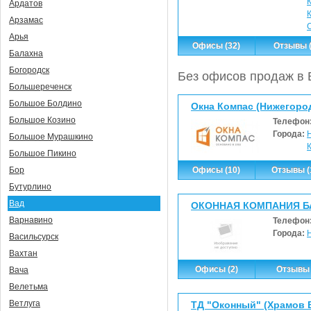
Ардатов
Арзамас
Арья
Офисы (32)
Отзывы (
Балахна
Богородск
Без офисов продаж в 
Большереченск
Большое Болдино
Окна Компас (Нижегоро
Большое Козино
Телефон
Города:
Большое Мурашкино
Большое Пикино
Офисы (10)
Отзывы (
Бор
Бутурлино
Вад
ОКОННАЯ КОМПАНИЯ Б
Варнавино
Телефон
Города:
Васильсурск
Вахтан
Офисы (2)
Отзывы 
Вача
Велетьма
Ветлуга
ТД "Оконный" (Храмов В