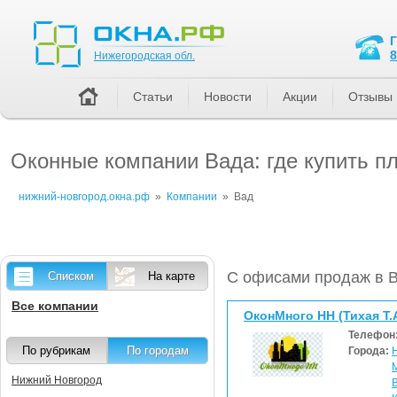
Нижегородская обл.
8
Нижегородская обл.
Статьи
Новости
Акции
Отзывы
Оконные компании Вада: где купить п
нижний-новгород.окна.рф
»
Компании
»
Вад
С офисами продаж в 
Списком
На карте
Все компании
ОконМного НН (Тихая Т.А
Телефон
По рубрикам
По городам
Города:
Нижний Новгород