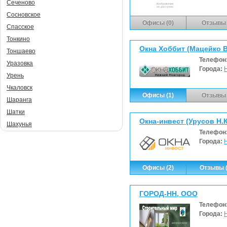
Сеченово
Сосновское
Офисы (0)
Отзывы 
Спасское
Тонкино
Окна Хоббит (Мацейко В
Тоншаево
Телефон
Уразовка
Города:
Урень
Чкаловск
Офисы (1)
Отзывы 
Шаранга
Шатки
Окна-инвест (Урусов Н.К
Шахунья
Телефон
Города:
Офисы (2)
Отзывы (
ГОРОД-НН, ООО
Телефон
Города: