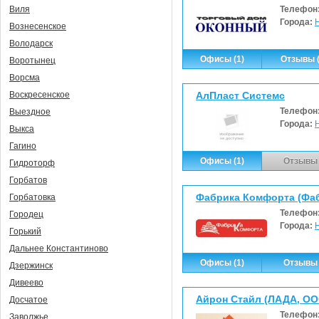
Телефон
Виля
Города:
Вознесенское
Володарск
Офисы (1)
Отзывы (
Воротынец
Ворсма
АлПласт Системс
Воскресенское
Телефон
Выездное
Города:
Выкса
Гагино
Офисы (1)
Отзывы 
Гидроторф
Горбатов
Фабрика Комфорта (Фа
Горбатовка
Телефон
Городец
Города:
Горький
Дальнее Константиново
Офисы (1)
Отзывы 
Дзержинск
Дивеево
Айрон Стайл (ЛАДА, ОО
Досчатое
Телефон
Заволжье