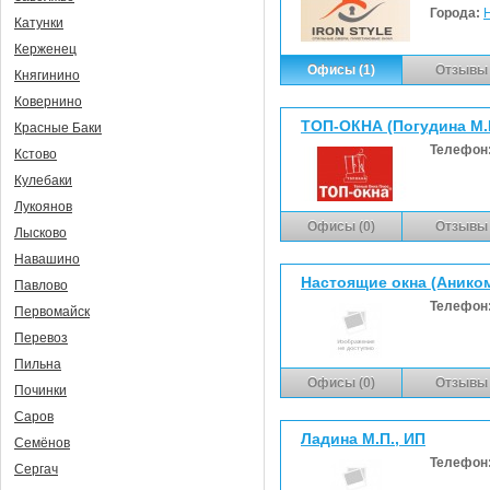
Города:
Катунки
Керженец
Офисы (1)
Отзывы 
Княгинино
Ковернино
ТОП-ОКНА (Погудина М.В
Красные Баки
Телефон
Кстово
Кулебаки
Лукоянов
Офисы (0)
Отзывы 
Лысково
Навашино
Настоящие окна (Анико
Павлово
Телефон
Первомайск
Перевоз
Пильна
Офисы (0)
Отзывы 
Починки
Саров
Ладина М.П., ИП
Семёнов
Телефон
Сергач