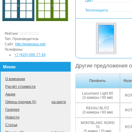
Цвет
Теплозащита
Рейтинг:
Тип:
Производитель
Сайт:
http://яркиокна.рф/
Телефоны:
+7 (920) 006-77-44
Другие предложения о
Меню
О компании
Профиль
Фурн
Расчёт стоимости
Laoumann Light 60
Акции
ROT
(3 камеры / 60 мм)
Офисы продаж (5)
на карте
REHAU BLITZ
Галерея
ROT
(3 камеры / 60 мм)
Новости
MONTBLANC NORD
Статьи
70
ROT
(5 камер / 70 мм)