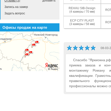
Отзывы (3)
добавить
Запись на замер
REHAU SIB-Design
ROT
(4 камеры / 70 мм)
Задать вопрос
ECP CITY PLAST
ROT
(3 камеры / 58 мм)
Офисы продаж на карте
08-03-
Спасибо "Яркиокна.рф"
приема заказа и конч
монтажнику Роману 
квалификации. Грамотны
правильного функци
профессионалы можно см