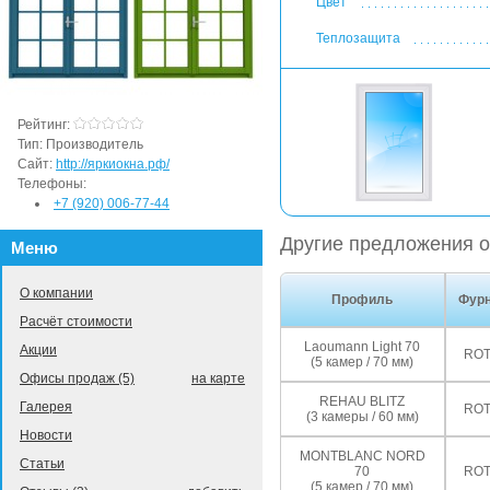
Цвет
Теплозащита
Рейтинг:
Тип:
Производитель
Сайт:
http://яркиокна.рф/
Телефоны:
+7 (920) 006-77-44
Другие предложения о
Меню
О компании
Профиль
Фурн
Расчёт стоимости
Laoumann Light 70
Акции
ROT
(5 камер / 70 мм)
Офисы продаж (5)
на карте
REHAU BLITZ
Галерея
ROT
(3 камеры / 60 мм)
Новости
MONTBLANC NORD
Статьи
70
ROT
(5 камер / 70 мм)