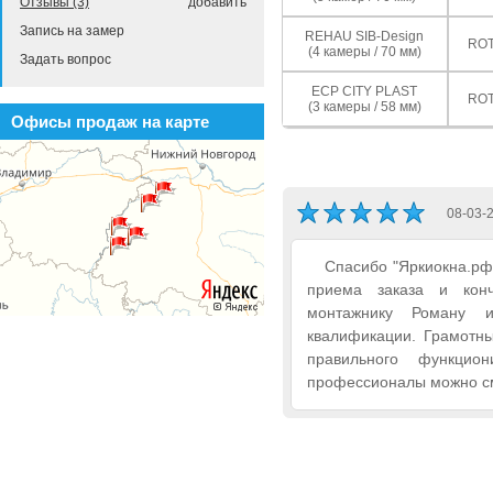
Отзывы (3)
добавить
Запись на замер
REHAU SIB-Design
ROT
(4 камеры / 70 мм)
Задать вопрос
ECP CITY PLAST
ROT
(3 камеры / 58 мм)
Офисы продаж на карте
08-03-
Спасибо "Яркиокна.рф"
приема заказа и конч
монтажнику Роману 
квалификации. Грамотны
правильного функци
профессионалы можно см