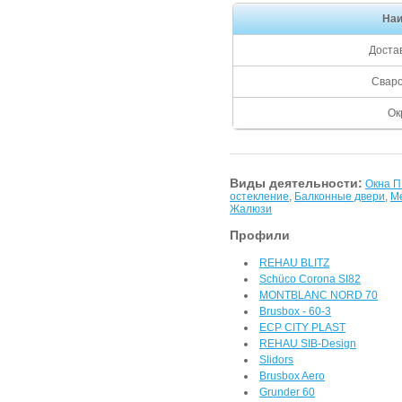
Наи
Доста
Свар
Ок
Виды деятельности:
Окна 
остекление
,
Балконные двери
,
М
Жалюзи
Профили
REHAU BLITZ
Sсhüco Corona SI82
MONTBLANC NORD 70
Brusbox - 60-3
ECP CITY PLAST
REHAU SIB-Design
Slidors
Brusbox Aero
Grunder 60