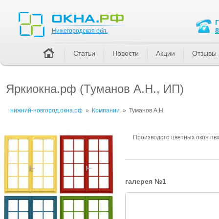
Нижегородская обл.
8
Нижегородская обл.
Статьи
Новости
Акции
Отзывы
Яркиокна.рф (Туманов А.Н., ИП)
нижний-новгород.окна.рф
»
Компании
»
Туманов А.Н.
Производсто цветных окон пв
галерея №1