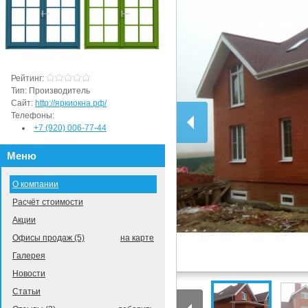
Рейтинг:
Тип:
Производитель
Сайт:
http://яркиокна.рф/
Телефоны:
+7 (920) 006-77-44
Меню
О компании
Расчёт стоимости
Акции
Офисы продаж (5)
на карте
Галерея
Новости
Статьи