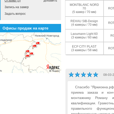
Отзывы (3)
добавить
MONTBLANC NORD
Запись на замер
70
ROT
(5 камер / 70 мм)
Задать вопрос
REHAU SIB-Design
ROT
(4 камеры / 70 мм)
Офисы продаж на карте
Laoumann Light 60
R
(3 камеры / 60 мм)
ECP CITY PLAST
ROT
(3 камеры / 58 мм)
08-03-
Спасибо "Яркиокна.рф"
приема заказа и конч
монтажнику Роману 
квалификации. Грамотны
правильного функци
профессионалы можно см