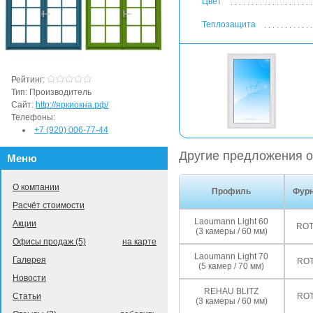
Цвет
Теплозащита
Рейтинг:
Тип:
Производитель
Сайт:
http://яркиокна.рф/
Телефоны:
+7 (920) 006-77-44
Другие предложения о
Меню
О компании
Профиль
Фурн
Расчёт стоимости
Laoumann Light 60
Акции
ROT
(3 камеры / 60 мм)
Офисы продаж (5)
на карте
Laoumann Light 70
Галерея
ROT
(5 камер / 70 мм)
Новости
REHAU BLITZ
ROT
Статьи
(3 камеры / 60 мм)