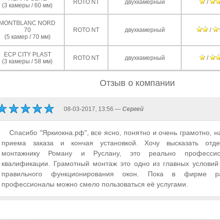
ROTO NT
двухкамерный
/
(3 камеры / 60 мм)
MONTBLANC NORD
70
ROTO NT
двухкамерный
/
(5 камер / 70 мм)
ECP CITY PLAST
ROTO NT
двухкамерный
/
(3 камеры / 58 мм)
Отзыв о компании
08-03-2017, 13:56 —
Сергей
Спасибо "Яркиокна.рф", все ясно, понятно и очень грамотно, н
приема заказа и кончая установкой. Хочу высказать отде
монтажнику Роману и Руслану, это реально професси
квалификации. Грамотный монтаж это одно из главных условий
правильного функционирования окон. Пока в фирме р
профессионалы можно смело пользоваться её услугами.