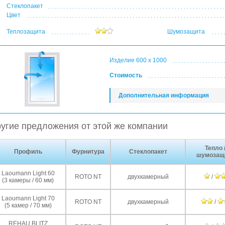
Стеклопакет
Цвет
Теплозащита
Шумозащита
Изделие 600 x 1000
Стоимость
Дополнительная информация
угие предложения от этой же компании
Тепло 
Профиль
Фурнитура
Стеклопакет
шумозащ
Laoumann Light 60
ROTO NT
двухкамерный
/
(3 камеры / 60 мм)
Laoumann Light 70
ROTO NT
двухкамерный
/
(5 камер / 70 мм)
REHAU BLITZ