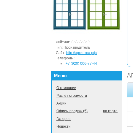
Рейтинг:
Тип:
Производитель
Сайт:
http://яркиокна.рф/
Телефоны:
+7 (920) 006-77-44
Др
Меню
О компании
Расчёт стоимости
Акции
Офисы продаж (5)
на карте
Галерея
Новости