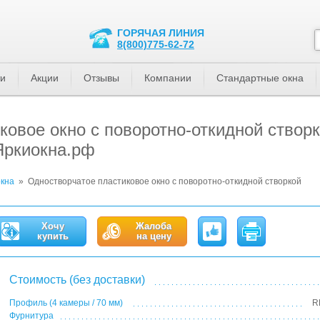
ГОРЯЧАЯ ЛИНИЯ
8(800)775-62-72
ти
Акции
Отзывы
Компании
Стандартные окна
ковое окно с поворотно-откидной створ
Яркиокна.рф
кна
»
Одностворчатое пластиковое окно с поворотно-откидной створкой
Хочу
Жалоба
купить
на цену
Стоимость (без доставки)
Профиль (4 камеры / 70 мм)
R
Фурнитура