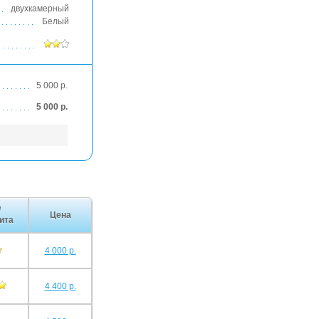
двухкамерный
Белый
5 000 р.
5 000 р.
/
Цена
ита
4 000 р.
4 400 р.