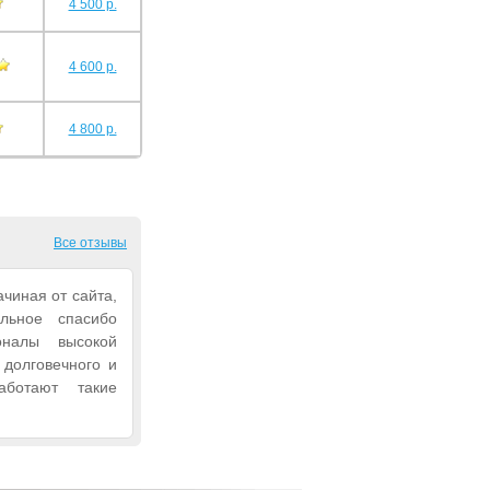
4 500 р.
4 600 р.
4 800 р.
Все отзывы
ачиная от сайта,
льное спасибо
оналы высокой
 долговечного и
аботают такие