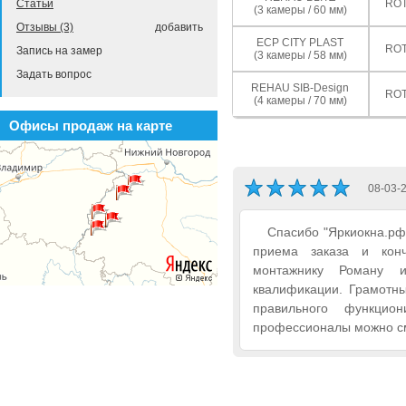
ROT
Статьи
(3 камеры / 60 мм)
Отзывы (3)
добавить
ECP CITY PLAST
ROT
Запись на замер
(3 камеры / 58 мм)
Задать вопрос
REHAU SIB-Design
ROT
(4 камеры / 70 мм)
Офисы продаж на карте
08-03-
Спасибо "Яркиокна.рф"
приема заказа и конч
монтажнику Роману 
квалификации. Грамотны
правильного функци
профессионалы можно см