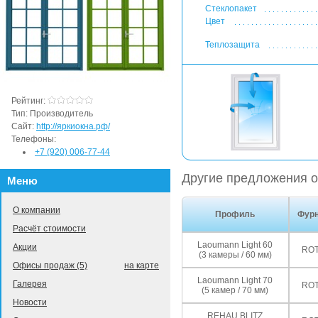
Стеклопакет
Цвет
Теплозащита
Рейтинг:
Тип:
Производитель
Сайт:
http://яркиокна.рф/
Телефоны:
+7 (920) 006-77-44
Другие предложения о
Меню
О компании
Профиль
Фурн
Расчёт стоимости
Laoumann Light 60
Акции
ROT
(3 камеры / 60 мм)
Офисы продаж (5)
на карте
Laoumann Light 70
Галерея
ROT
(5 камер / 70 мм)
Новости
REHAU BLITZ