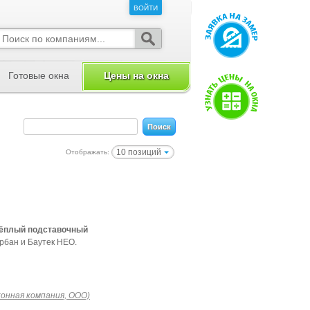
ВОЙТИ
ВОЙТИ
Готовые окна
Цены на окна
10 позиций
Отображать:
тёплый подставочный
рбан и Баутек НЕО.
конная компания, ООО)