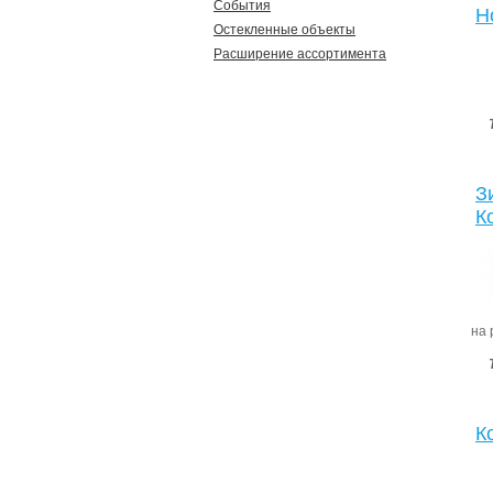
События
Н
Остекленные объекты
Расширение ассортимента
З
К
на 
К