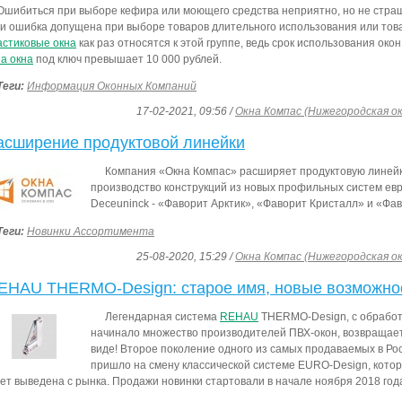
Ошибиться при выборе кефира или моющего средства неприятно, но не страш
и ошибка допущена при выборе товаров длительного использования или това
стиковые окна
как раз относятся к этой группе, ведь срок использования окон
а окна
под ключ превышает 10 000 рублей.
Теги:
Информация Оконных Компаний
17-02-2021, 09:56 /
Окна Компас (Нижегородская о
асширение продуктовой линейки
Компания «Окна Компас» расширяет продуктовую линейк
производство конструкций из новых профильных систем е
Deceuninck - «Фаворит Арктик», «Фаворит Кристалл» и «Фа
Теги:
Новинки Ассортимента
25-08-2020, 15:29 /
Окна Компас (Нижегородская о
EHAU THERMO-Design: старое имя, новые возможно
Легендарная система
REHAU
THERMO-Design, с обработк
начинало множество производителей ПВХ-окон, возвращае
виде! Второе поколение одного из самых продаваемых в Р
пришло на смену классической системе EURO-Design, кото
ет выведена с рынка. Продажи новинки стартовали в начале ноября 2018 год