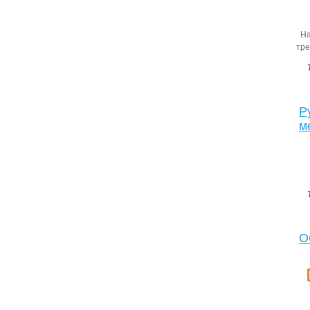
Наз
тре
Р
м
О