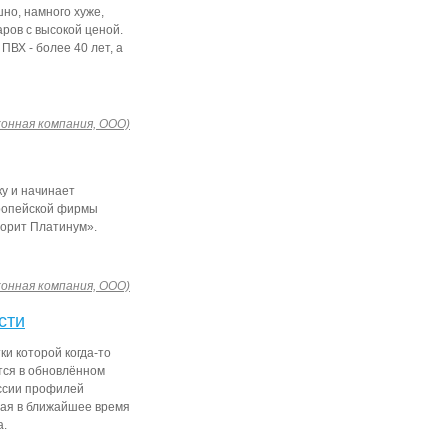
но, намного хуже,
ров с высокой ценой.
 ПВХ - более 40 лет, а
конная компания, ООО)
у и начинает
вропейской фирмы
ворит Платинум».
конная компания, ООО)
сти
и которой когда-то
тся в обновлённом
оссии профилей
рая в ближайшее время
а.