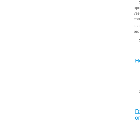
пре
уве
соп
кла
его
Н
Г
о