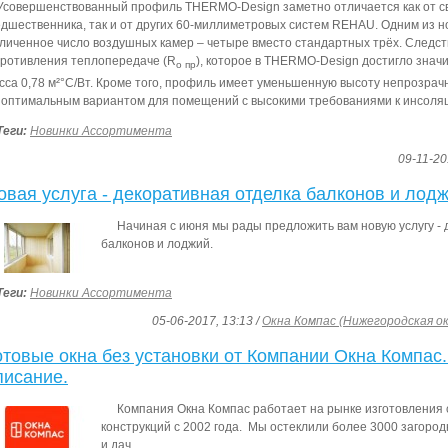
Усовершенствованный профиль THERMO-Design заметно отличается как от с
дшественника, так и от других 60-миллиметровых систем REHAU. Одним из 
личенное число воздушных камер – четыре вместо стандартных трёх. Следств
ротивления теплопередаче (R
), которое в THERMO-Design достигло знач
о пр
сса 0,78 м²°С/Вт. Кроме того, профиль имеет уменьшенную высоту непрозрачн
 оптимальным вариантом для помещений с высокими требованиями к инсоля
Теги:
Новинки Ассортимента
09-11-20
овая услуга - декоративная отделка балконов и лод
Начиная с июня мы рады предложить вам новую услугу -
балконов и лоджий.
Теги:
Новинки Ассортимента
05-06-2017, 13:13 /
Окна Компас (Нижегородская о
отовые окна без установки от Компании Окна Компас
писание.
Компания Окна Компас работает на рынке изготовления
конструкций с 2002 года. Мы остеклили более 3000 загоро
и дач.