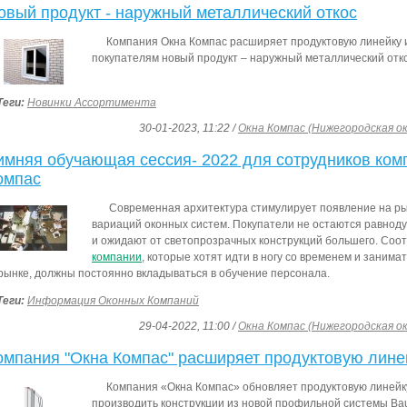
овый продукт - наружный металлический откос
Компания Окна Компас расширяет продуктовую линейку 
покупателям новый продукт – наружный металлический отко
Теги:
Новинки Ассортимента
30-01-2023, 11:22 /
Окна Компас (Нижегородская о
имняя обучающая сессия- 2022 для сотрудников ком
омпас
Современная архитектура стимулирует появление на р
вариаций оконных систем. Покупатели не остаются равнод
и ожидают от светопрозрачных конструкций большего. Соо
компании
, которые хотят идти в ногу со временем и занима
рынке, должны постоянно вкладываться в обучение персонала.
Теги:
Информация Оконных Компаний
29-04-2022, 11:00 /
Окна Компас (Нижегородская о
омпания "Окна Компас" расширяет продуктовую лине
Компания «Окна Компас» обновляет продуктовую линейк
производить конструкции из новой профильной системы Bau