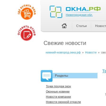
Нижегородская обл.
Нижегородская обл.
Статьи
Новос
Свежие новости
нижний-новгород.окна.рф
»
Новости
»
све
Т
Разделы
Точки продаж окон
Оконные новинки
Новости компании
Новости оконной отрасли