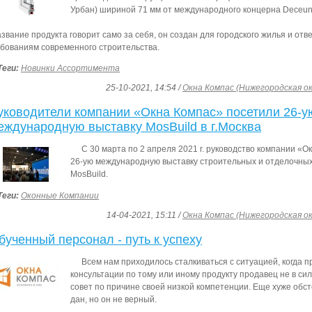
Урбан) шириной 71 мм от международного концерна Deceun
вание продукта говорит само за себя, он создан для городского жилья и отв
бованиям современного строительства.
Теги:
Новинки Ассортимента
25-10-2021, 14:54 /
Окна Компас (Нижегородская о
уководители компании «Окна Компас» посетили 26-у
еждународную выставку MosBuild в г.Москва
С 30 марта по 2 апреля 2021 г. руководство компании «
26-ую международную выставку строительных и отделочны
MosBuild.
Теги:
Оконные Компании
14-04-2021, 15:11 /
Окна Компас (Нижегородская о
бученный персонал - путь к успеху
Всем нам приходилось сталкиваться с ситуацией, когда 
консультации по тому или иному продукту продавец не в сил
совет по причине своей низкой компетенции. Еще хуже обст
дан, но он не верный.