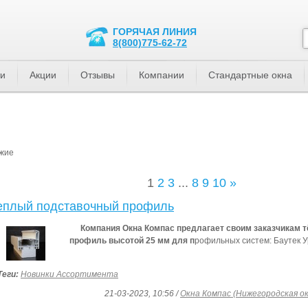
ГОРЯЧАЯ ЛИНИЯ
8(800)775-62-72
ти
Акции
Отзывы
Компании
Стандартные окна
жие
1
2
3
...
8
9
10
»
еплый подставочный профиль
Компания Окна Компас предлагает своим заказчикам 
профиль высотой 25 мм для п
рофильных систем: Баутек У
Теги:
Новинки Ассортимента
21-03-2023, 10:56 /
Окна Компас (Нижегородская о