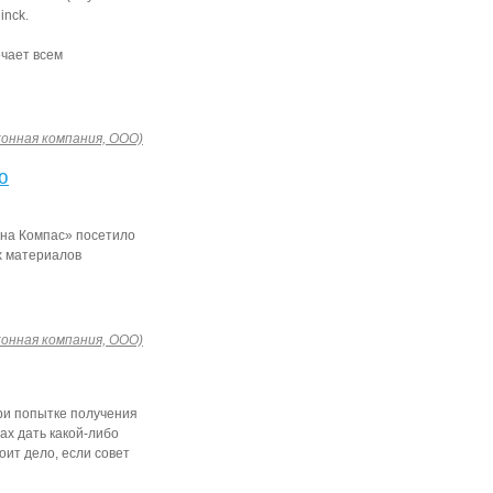
inck.
ечает всем
конная компания, ООО)
ю
Окна Компас» посетило
х материалов
конная компания, ООО)
при попытке получения
ах дать какой-либо
оит дело, если совет