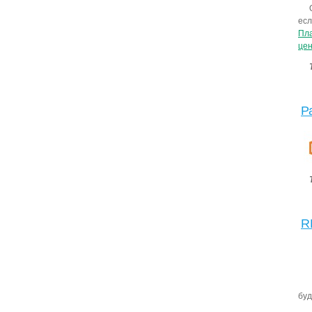
есл
Пла
цен
Р
R
буд