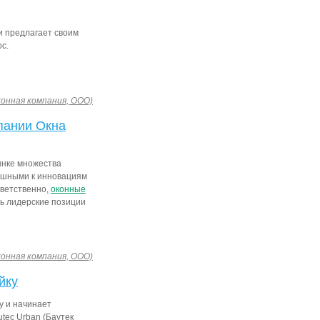
и предлагает своим
с.
конная компания, ООО)
пании Окна
ынке множества
ушными к инновациям
тветственно,
оконные
ть лидерские позиции
конная компания, ООО)
йку
у и начинает
tec Urban (Баутек