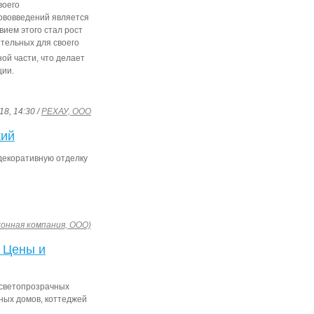
воего
нововведений является
ием этого стал рост
ительных для своего
ой части, что делает
ции.
18, 14:30 /
РЕХАУ, ООО
жий
 декоративную отделку
конная компания, ООО)
. Цены и
 светопрозрачных
дных домов, коттеджей