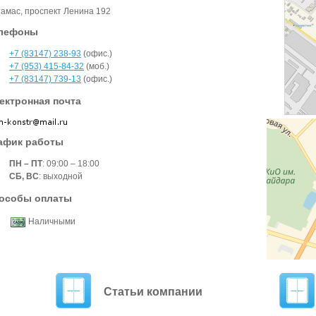
амас, проспект Ленина 192
лефоны
+7 (83147) 238-93
(офис.)
+7 (953) 415-84-32
(моб.)
+7 (83147) 739-13
(офис.)
ектронная почта
афик работы
ПН – ПТ
: 09:00 – 18:00
СБ, ВС
: выходной
особы оплаты
Наличными
Статьи компании