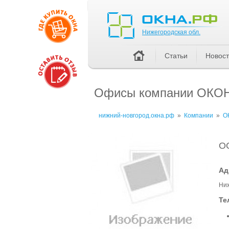
Нижегородская обл.
Нижегородская обл.
Статьи
Новос
Офисы компании ОК
нижний-новгород.окна.рф
»
Компании
»
О
О
Ад
Ниж
Те