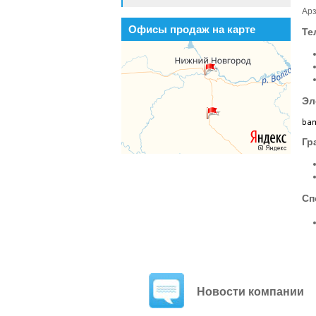
Арз
Офисы продаж на карте
Те
Эл
Гр
Сп
Новости компании