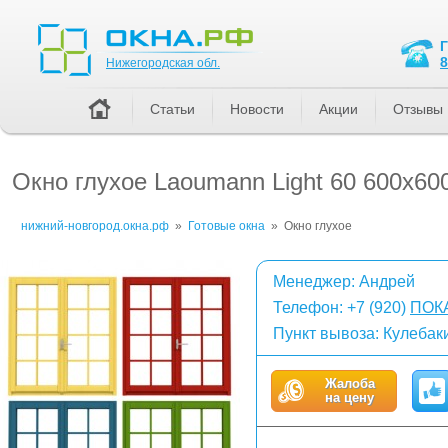
Нижегородская обл.
8
Нижегородская обл.
Статьи
Новости
Акции
Отзывы
Окно глухое Laoumann Light 60 600x60
нижний-новгород.окна.рф
»
Готовые окна
»
Окно глухое
Менеджер: Андрей
Телефон:
+7 (920)
ПОК
Пункт вывоза: Кулебаки
Жалоба
на цену