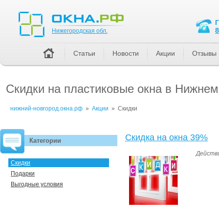
Нижегородская обл.
8
Нижегородская обл.
Статьи
Новости
Акции
Отзывы
Скидки на пластиковые окна в Нижнем
нижний-новгород.окна.рф
»
Акции
»
Скидки
Скидка на окна 39%
Категории
Действи
Скидки
Подарки
Выгодные условия