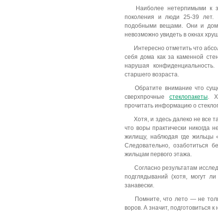
Наиболее нетерпимыми к з
поколения и люди 25-39 лет.
подобными вещами. Они и дома-
невозможно увидеть
в окнах хру
Интересно отметить что абсо
себя дома как за каменной стен
нарушая конфиденциальность.
старшего возраста.
Обратите внимание что сущ
сверхпрочные
стеклопакеты
. Х
прочитать
информацию о стекло
Хотя, и здесь далеко не все 
что воры практически никогда н
жилищу, наблюдая где жильцы «
Следовательно, озаботиться б
жильцам первого этажа.
Согласно результатам иссл
подглядываний (хотя, могут л
занавески.
Помните, что лето — не толь
воров. А значит, подготовиться к