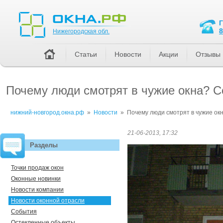
Нижегородская обл.
8
Нижегородская обл.
Статьи
Новости
Акции
Отзывы
Почему люди смотрят в чужие окна? 
нижний-новгород.окна.рф
»
Новости
»
Почему люди смотрят в чужие ок
21-06-2013, 17:32
Разделы
Точки продаж окон
Оконные новинки
Новости компании
Новости оконной отрасли
События
Остекленные объекты