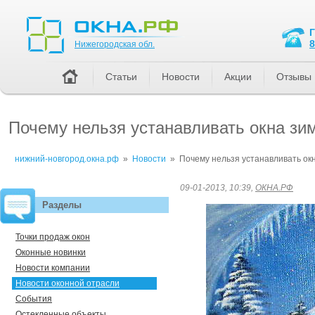
Нижегородская обл.
8
Нижегородская обл.
Статьи
Новости
Акции
Отзывы
Почему нельзя устанавливать окна зим
нижний-новгород.окна.рф
»
Новости
»
Почему нельзя устанавливать окн
09-01-2013, 10:39,
ОКНА.РФ
Разделы
Точки продаж окон
Оконные новинки
Новости компании
Новости оконной отрасли
События
Остекленные объекты