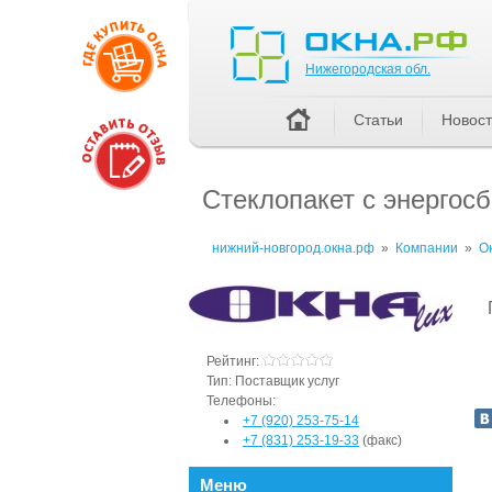
Нижегородская обл.
Нижегородская обл.
Статьи
Новос
Стеклопакет с энергос
нижний-новгород.окна.рф
»
Компании
»
О
Рейтинг:
Тип:
Поставщик услуг
Телефоны:
+7 (920) 253-75-14
+7 (831) 253-19-33
(факс)
Меню